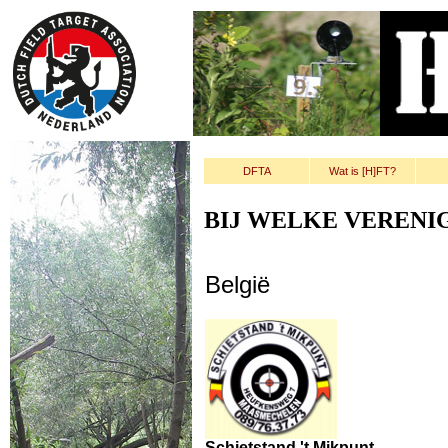
DFTA
Wat is [H]FT?
BIJ WELKE VERENIG
België
Schietstand 't Mikpunt